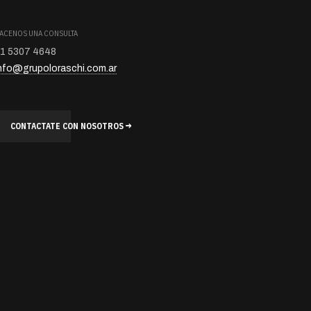
ACENOS UNA CONSULTA
1 5307 4648
nfo@grupoloraschi.com.ar
CONTACTATE CON NOSOTROS