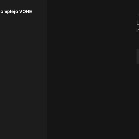
Complejo VOHE
H
1
i