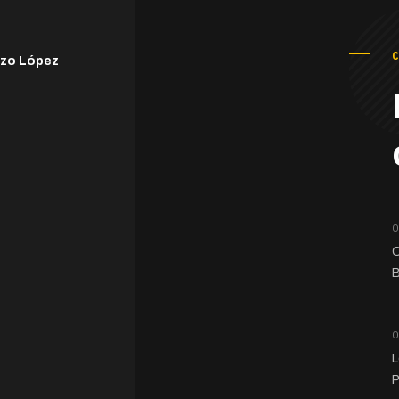
C
nzo López
O
C
B
O
L
P